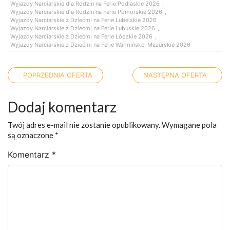
Wyjazdy Narciarskie dla Rodzin na Ferie Podlaskie 2026
,
Wyjazdy Narciarskie dla Rodzin na Ferie Pomorskie 2026
,
Wyjazdy Narciarskie z Dziećmi na Ferie Lubelskie 2026
,
Wyjazdy Narciarskie z Dziećmi na Ferie Lubuskie 2026
,
Wyjazdy Narciarskie z Dziećmi na Ferie Łódzkie 2026
,
Wyjazdy Narciarskie z Dziećmi na Ferie Warmińsko-Mazurskie 2026
Nawigacja po artykułach
POPRZEDNIA OFERTA
NASTĘPNA OFERTA
Dodaj komentarz
Twój adres e-mail nie zostanie opublikowany.
Wymagane pola
są oznaczone
*
Komentarz
*