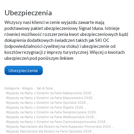
Ubezpieczenia
Wszyscy nasi klienci w cenie wyjazdu zawarte mają
podstawowy pakiet ubezpieczeniowy Signal Iduna. Istnieje
również możliwość rozszerzenia kwot ubezpieczeniowych bądź
dokupienia dodatkowych świadczeń takich jak SKI OC
(odpowiedzialności cywilnej na stoku) i ubezpieczenie od
kosztów rezygnacji z imprezy turystycznej. Więcej o kwotach
ubezpieczeń pod poniższym linkiem
Ubezpieczenia
Kategoria
Allegra
,
Val di Sole
,
Wyjazdy na Narty z Dziećmi na Ferie Małopolskie 2026
,
Wyjazdy na Narty z Dziećmi na Ferie Mazowieckie 2026
,
Wyjazdy na Narty z Dziećmi na Ferie Opolskie 2026
,
Wyjazdy na Narty z Dziećmi na Ferie Śląskie 2026
,
Wyjazdy na Narty z Dziećmi na Ferie Świętokrzyskie 2026
,
Wyjazdy na Narty z Dziećmi na Ferie Wielkopolskie 2026
,
Wyjazdy na Narty z Dziećmi na Ferie Zachodniopomorskie 2026
,
Wyjazdy Narciarskie dla Rodzin na Ferie Kujawsko-Pomorskie 2025
,
Wyjazdy Narciarskie dla Rodzin na Ferie Opolskie 2026
,