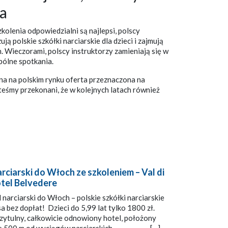
ia
kolenia odpowiedzialni są najlepsi, polscy
ją polskie szkółki narciarskie dla dzieci i zajmują
. Wieczorami, polscy instruktorzy zamieniają się w
pólne spotkania.
na na polskim rynku oferta przeznaczona na
esteśmy przekonani, że w kolejnych latach również
rciarski do Włoch ze szkoleniem – Val di
otel Belvedere
narciarski do Włoch – polskie szkółki narciarskie
sa bez dopłat! Dzieci do 5,99 lat tylko 1800 zł.
rzytulny, całkowicie odnowiony hotel, położony