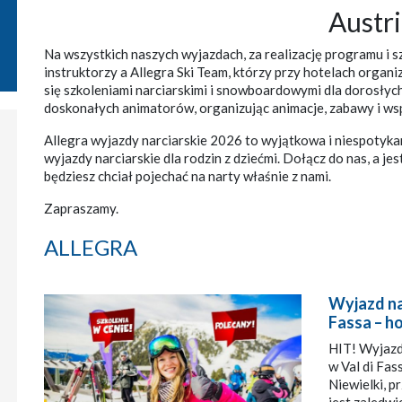
Austr
Na wszystkich naszych wyjazdach, za realizację programu i sz
instruktorzy a Allegra Ski Team, którzy przy hotelach organizu
się szkoleniami narciarskimi i snowboardowymi dla dorosłych
doskonałych animatorów, organizując animacje, zabawy i ws
Allegra wyjazdy narciarskie 2026 to wyjątkowa i niespotyka
wyjazdy narciarskie dla rodzin z dziećmi. Dołącz do nas, a j
będziesz chciał pojechać na narty właśnie z nami.
Zapraszamy.
ALLEGRA
Wyjazd na
Fassa – h
HIT! Wyjazd 
w Val di Fas
Niewielki, p