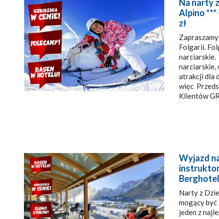
Na narty z
Alpino ***
zł
Zapraszamy n
Folgarii. Fo
narciarskie
narciarskie,
atrakcji dla
więc Przedsz
Klientów GR
Wyjazd na
instrukto
Berghotel
Narty z Dzi
mogący być 
jeden z najl