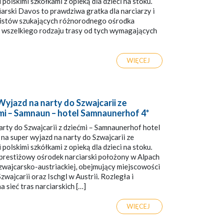
 polskimi szkółkami z opieką dla dzieci na stoku.
arski Davos to prawdziwa gratka dla narciarzy i
stów szukających różnorodnego ośrodka
 wszelkiego rodzaju trasy od tych wymagających
WIĘCEJ
yjazd na narty do Szwajcarii ze
mi – Samnaun – hotel Samnaunerhof 4*
rty do Szwajcarii z dziećmi – Samnaunerhof hotel
a super wyjazd na narty do Szwajcarii ze
 polskimi szkółkami z opieką dla dzieci na stoku.
prestiżowy ośrodek narciarski położony w Alpach
zwajcarsko-austriackiej, obejmujący miejscowości
wajcarii oraz Ischgl w Austrii. Rozległa i
 sieć tras narciarskich […]
WIĘCEJ