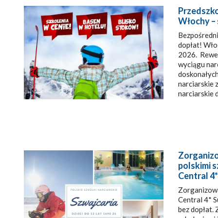
Przedszkol
Włochy – s
Bezpośrednio
dopłat! Włoc
2026. Rewela
wyciągu nar
doskonałych 
narciarskie z
narciarskie d
Zorganizo
polskimi s
Central 4*
Zorganizowan
Central 4* Su
bez dopłat. 