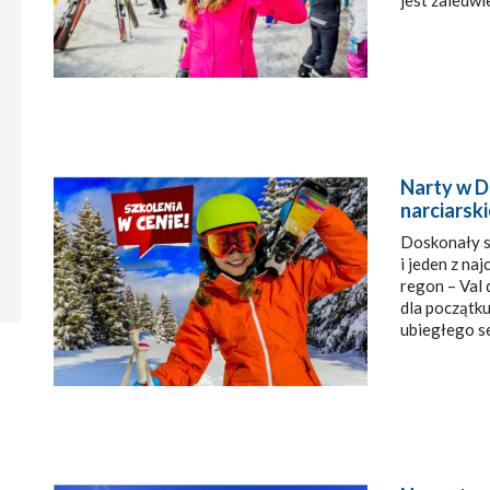
jest zaled
Narty w D
narciarski
Doskonały st
i jeden z na
regon – Val 
dla początk
ubiegłego s