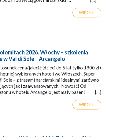
wie 500 m od wyciągów narciarskich… […]
WIĘCEJ
olomitach 2026. Włochy – szkolenia
e w Val di Sole – Arcangelo
osunek cena/jakość (dzieci do 5 lat tylko 1800 zł)
jchętniej wybieranych hoteli we Włoszech. Super
di Sole – z trasami narciarskimi idealnymi zarówno
ujących jak i zaawansowanych. Nowość! Od
ezonu w hotelu Arcangelo jest mały basen! […]
WIĘCEJ