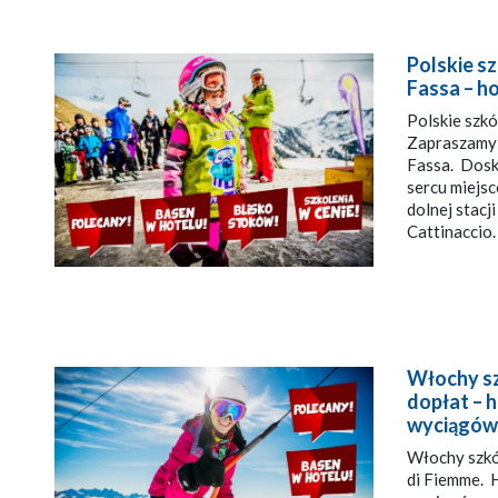
Polskie sz
Fassa – h
Polskie szkó
Zapraszamy n
Fassa. Dosk
sercu miejsc
dolnej stacji
Cattinac
Włochy sz
dopłat – h
wyciągów
Włochy szkół
di Fiemme. 