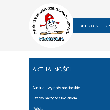
YETI CLUB
O 
AKTUALNOŚCI
Austria – wyjazdy narciarskie
Czechy narty ze szkoleniem
Polska