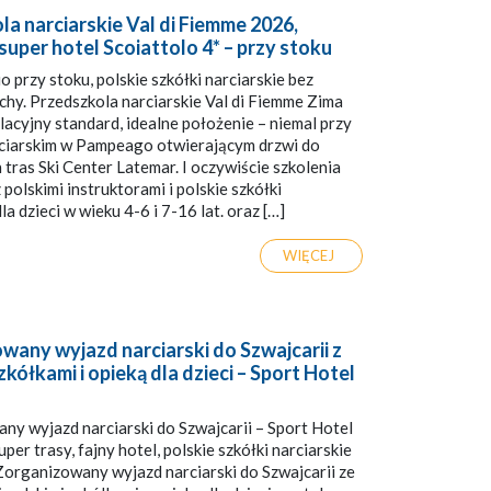
a narciarskie Val di Fiemme 2026,
uper hotel Scoiattolo 4* – przy stoku
 przy stoku, polskie szkółki narciarskie bez
hy. Przedszkola narciarskie Val di Fiemme Zima
cyjny standard, idealne położenie – niemal przy
ciarskim w Pampeago otwierającym drzwi do
tras Ski Center Latemar. I oczywiście szkolenia
 polskimi instruktorami i polskie szkółki
la dzieci w wieku 4-6 i 7-16 lat. oraz […]
WIĘCEJ
wany wyjazd narciarski do Szwajcarii z
zkółkami i opieką dla dzieci – Sport Hotel
y wyjazd narciarski do Szwajcarii – Sport Hotel
per trasy, fajny hotel, polskie szkółki narciarskie
Zorganizowany wyjazd narciarski do Szwajcarii ze