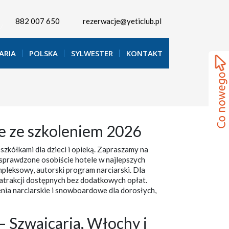
882 007 650
rezerwacje@yeticlub.pl
ARIA
POLSKA
SYLWESTER
KONTAKT
ie ze szkoleniem 2026
szkółkami dla dzieci i opieką. Zapraszamy na
 sprawdzone osobiście hotele w najlepszych
mpleksowy, autorski program narciarski. Dla
atrakcji dostępnych bez dodatkowych opłat.
olenia narciarskie i snowboardowe dla dorosłych,
 – Szwajcaria, Włochy i