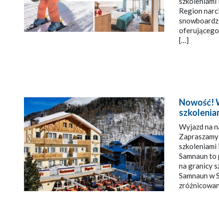
szkoleniami i
Region narci
snowboardzi
oferującego
[…]
Nowość! W
szkolenia
Wyjazd na na
Zapraszamy n
szkoleniami i
Samnaun to 
na granicy s
Samnaun w Sz
zróżnicowana