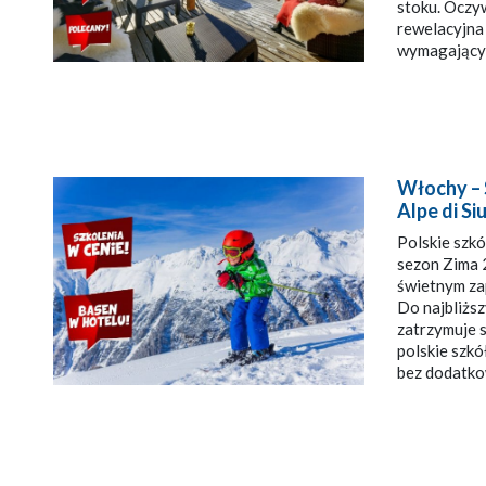
stoku. Oczyw
rewelacyjna 
wymagający
Włochy – 
Alpe di Si
Polskie szkó
sezon Zima 
świetnym za
Do najbliższ
zatrzymuje s
polskie szkó
bez dodatko