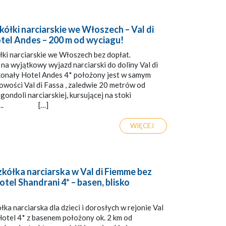
kółki narciarskie we Włoszech – Val di
otel Andes – 200 m od wyciagu!
łki narciarskie we Włoszech bez dopłat.
a wyjątkowy wyjazd narciarski do doliny Val di
onały Hotel Andes 4* położony jest w samym
owości Val di Fassa , zaledwie 20 metrów od
 gondoli narciarskiej, kursującej na stoki
cio. .. […]
WIĘCEJ
kółka narciarska w Val di Fiemme bez
otel Shandrani 4* – basen, blisko
ka narciarska dla dzieci i dorosłych w rejonie Val
Hotel 4* z basenem położony ok. 2 km od