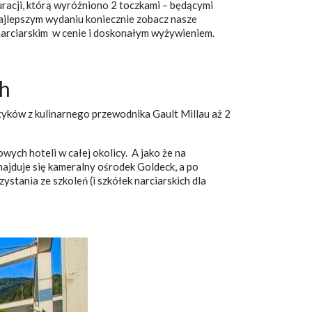
uracji, którą wyróżniono 2 toczkami – będącymi
najlepszym wydaniu koniecznie zobacz nasze
 narciarskim w cenie i doskonałym wyżywieniem.
sh
yków z kulinarnego przewodnika Gault Millau aż 2
wych hoteli w całej okolicy. A jako że na
najduje się kameralny ośrodek Goldeck, a po
stania ze szkoleń (i szkółek narciarskich dla