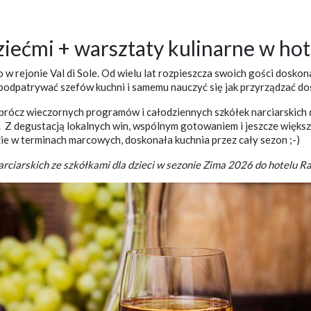
iećmi + warsztaty kulinarne w hote
lko w rejonie Val di Sole. Od wielu lat rozpieszcza swoich gości do
podpatrywać szefów kuchni i samemu nauczyć się jak przyrządzać dos
ócz wieczornych programów i całodziennych szkółek narciarskich dla 
 Z degustacją lokalnych win, wspólnym gotowaniem i jeszcze więks
e w terminach marcowych, doskonała kuchnia przez cały sezon ;-)
ciarskich ze szkółkami dla dzieci w sezonie Zima 2026 do hotelu Ra