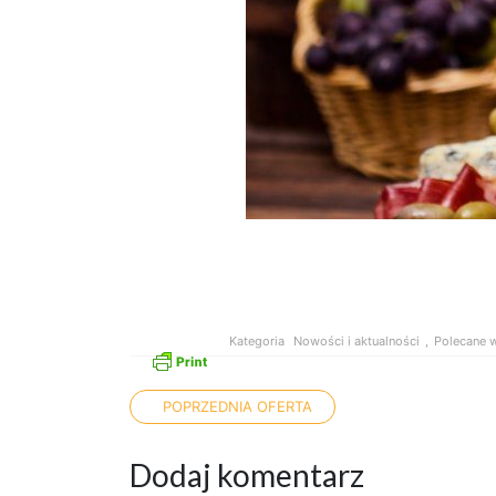
Kategoria
Nowości i aktualności
,
Polecane w
Nawigacja po artykułac
POPRZEDNIA OFERTA
Dodaj komentarz