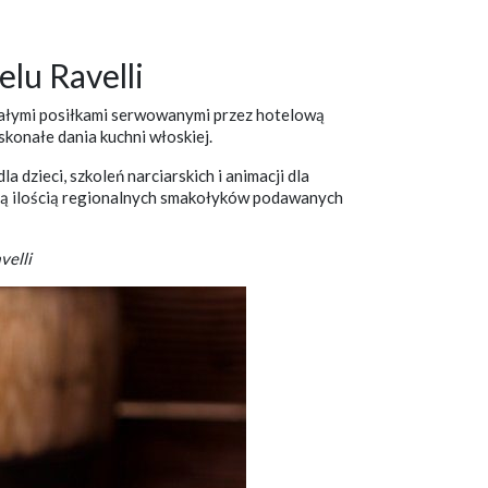
lu Ravelli
skonałymi posiłkami serwowanymi przez hotelową
konałe dania kuchni włoskiej.
dzieci, szkoleń narciarskich i animacji dla
zą ilością regionalnych smakołyków podawanych
velli