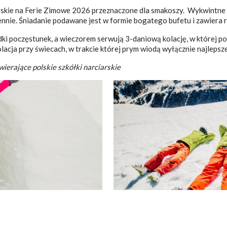
rskie na Ferie Zimowe 2026 przeznaczone dla smakoszy. Wykwintne po
ennie. Śniadanie podawane jest w formie bogatego bufetu i zawiera r
dki poczęstunek, a wieczorem serwują 3-daniową kolację, w której p
acja przy świecach, w trakcie której prym wiodą wyłącznie najlepsze,
wierające polskie szkółki narciarskie