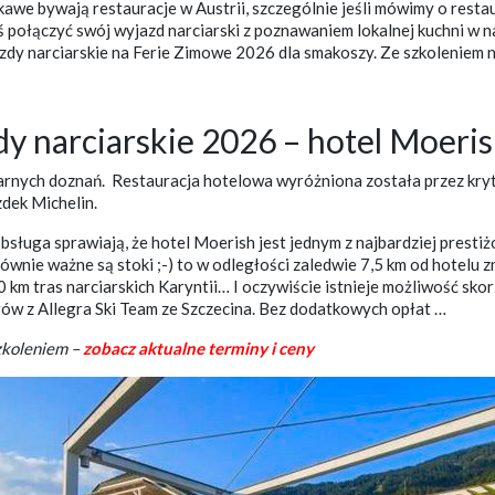
ekawe bywają restauracje w Austrii, szczególnie jeśli mówimy o resta
ś połączyć swój wyjazd narciarski z poznawaniem lokalnej kuchni w 
azdy narciarskie na Ferie Zimowe 2026 dla smakoszy. Ze szkoleniem
dy narciarskie 2026 – hotel Moeri
arnych doznań. Restauracja hotelowa wyróżniona została przez kryt
dek Michelin.
sługa sprawiają, że hotel Moerish jest jednym z najbardziej prestiżo
ównie ważne są stoki ;-) to w odległości zaledwie 7,5 km od hotelu z
m tras narciarskich Karyntii… I oczywiście istnieje możliwość skorzy
rów z Allegra Ski Team ze Szczecina. Bez dodatkowych opłat …
szkoleniem –
zobacz aktualne terminy i ceny