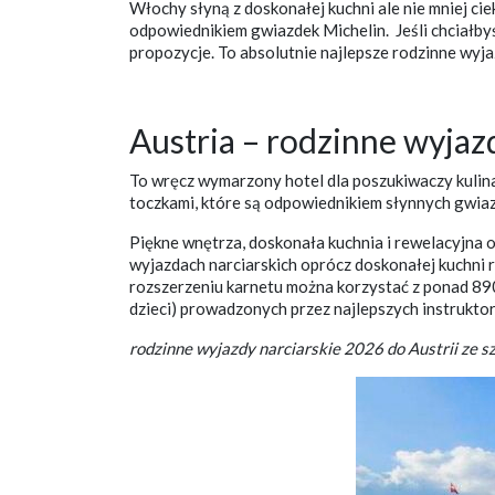
Włochy słyną z doskonałej kuchni ale nie mniej ci
odpowiednikiem gwiazdek Michelin. Jeśli chciałby
propozycje. To absolutnie najlepsze rodzinne wyj
Austria – rodzinne wyjaz
To wręcz wymarzony hotel dla poszukiwaczy kulin
toczkami, które są odpowiednikiem słynnych gwiaz
Piękne wnętrza, doskonała kuchnia i rewelacyjna ob
wyjazdach narciarskich oprócz doskonałej kuchni r
rozszerzeniu karnetu można korzystać z ponad 890 k
dzieci) prowadzonych przez najlepszych instrukto
rodzinne wyjazdy narciarskie 2026 do Austrii ze 