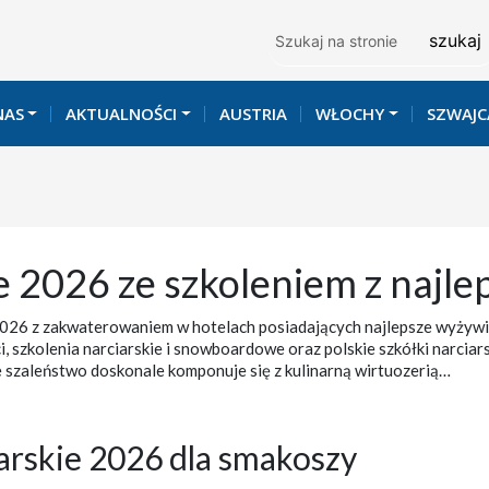
Szukaj
NAS
AKTUALNOŚCI
AUSTRIA
WŁOCHY
SZWAJC
ie 2026 ze szkoleniem z naj
2026 z zakwaterowaniem w hotelach posiadających najlepsze wyżywi
ci, szkolenia narciarskie i snowboardowe oraz polskie szkółki narciar
e szaleństwo doskonale komponuje się z kulinarną wirtuozerią…
arskie 2026 dla smakoszy