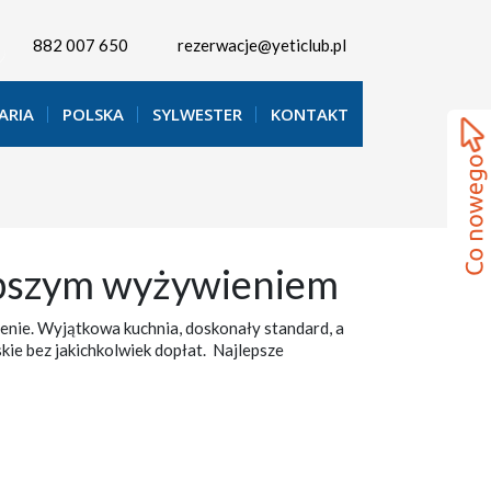
882 007 650
rezerwacje@yeticlub.pl
ARIA
POLSKA
SYLWESTER
KONTAKT
lepszym wyżywieniem
enie. Wyjątkowa kuchnia, doskonały standard, a
skie bez jakichkolwiek dopłat. Najlepsze