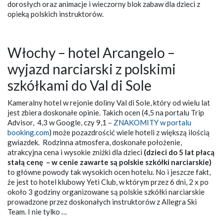
dorosłych oraz animacje i wieczorny blok zabaw dla dzieci z
opieką polskich instruktorów.
Włochy – hotel Arcangelo –
wyjazd narciarski z polskimi
szkółkami do Val di Sole
Kameralny hotel w rejonie doliny Val di Sole, który od wielu lat
jest zbiera doskonałe opinie. Takich ocen (4,5 na portalu Trip
Advisor, 4,3 w Google, czy 9,1 –
ZNAKOMITY w portalu
booking.com
) może pozazdrościć wiele hoteli z większą ilością
gwiazdek. Rodzinna atmosfera, doskonałe położenie,
atrakcyjna cena i wysokie zniżki dla dzieci
(dzieci do 5 lat płacą
stałą cenę – w cenie zawarte są polskie szkółki narciarskie)
to główne powody tak wysokich ocen hotelu. No i jeszcze fakt,
że jest to hotel klubowy Yeti Club, w którym przez 6 dni, 2 x po
około 3 godziny organizowane są polskie szkółki narciarskie
prowadzone przez doskonałych instruktorów z Allegra Ski
Team. I nie tylko …