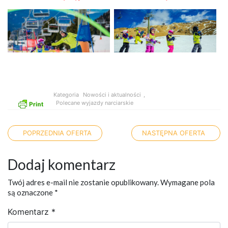
Kategoria
Nowości i aktualności
,
Polecane wyjazdy narciarskie
Nawigacja po artykułach
POPRZEDNIA OFERTA
NASTĘPNA OFERTA
Dodaj komentarz
Twój adres e-mail nie zostanie opublikowany.
Wymagane pola
są oznaczone
*
Komentarz
*