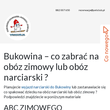
882 007 650
rezerwacje@yeticlub.pl
Bukowina – co zabrać na
obóz zimowy lub obóz
narciarski ?
Planujecie
wyjazd narciarski do Bukowiny
lub zastanawiacie się
co spakować dziecku na obóz narciarski lub obóz zimowy ?
Podpowiedzi znajdziecie w poniższym materiale
ABC ZIMOWEGO