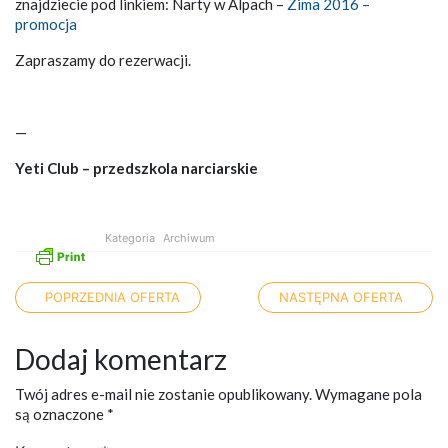
znajdziecie pod linkiem: Narty w Alpach –
Zima 2016 –
promocja
Zapraszamy do rezerwacji.
—
Yeti Club – przedszkola narciarskie
Kategoria
Archiwum
Nawigacja po artykułach
POPRZEDNIA OFERTA
NASTĘPNA OFERTA
Dodaj komentarz
Twój adres e-mail nie zostanie opublikowany.
Wymagane pola
są oznaczone
*