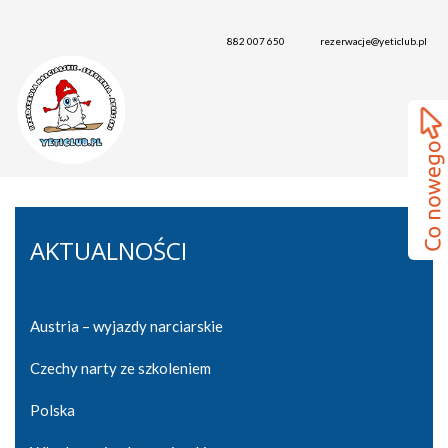
882 007 650
rezerwacje@yeticlub.pl
AKTUALNOŚCI
Austria – wyjazdy narciarskie
Czechy narty ze szkoleniem
Polska