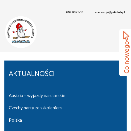
882 007 650
rezerwacje@yeticlub.pl
AKTUALNOŚCI
Austria – wyjazdy narciarskie
Czechy narty ze szkoleniem
Polska