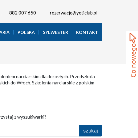
882 007 650
rezerwacje@yeticlub.pl
ARIA
POLSKA
SYLWESTER
KONTAKT
koleniem narciarskim dla dorosłych. Przedszkola
kich do Włoch. Szkolenia narciarskie z polskim
rzystaj z wyszukiwarki?