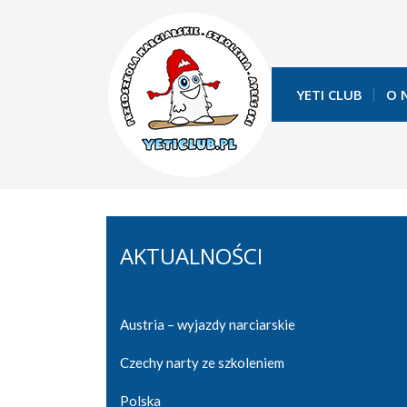
YETI CLUB
O 
AKTUALNOŚCI
Austria – wyjazdy narciarskie
Czechy narty ze szkoleniem
Polska